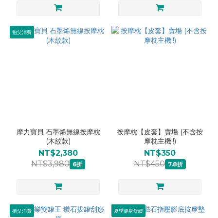
抱父消費
摩力寶貝 石墨烯無線按摩枕
按摩枕【皮套】賣場 (不含按
(木紋款)
摩枕主機!!)
NT$2,380
NT$350
NT$3,980
NT$450
6折
7.8折
抱父消費
夏季健身舒緩