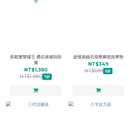
筋鬆樂雙罐王 鑽石拔罐刮痧
超慢跑磁石指壓腳底按摩墊
儀
NT$349
NT$1,380
NT$699
5折
NT$1,980
7折