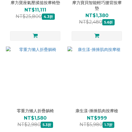
摩力寶座氣壓揉搥按摩椅墊
摩力寶貝智能輕巧腰背按摩
墊
NT$11,111
NT$1,380
NT$25,800
4.3折
NT$2,480
5.6折
零重力懶人折疊躺椅
康生漾-捶捶肌肉按摩槍
NT$1,580
NT$999
NT$2,980
NT$5,980
5.3折
1.7折