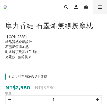
摩力香緹 石墨烯無線按摩枕
【CON-1855】
精品質感全新設計
石墨烯恆溫加熱
耐水解頂級菱格PU革
充電款~ 無線拘束
全店，訂單滿$480免運費
NT$2,980
NT$3,980
數量