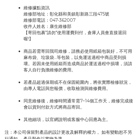
維修據點資訊
維修部地址：彰化縣和美鎮彰新路三段475號
維修部電話：047-362007
收件人姓名：康生維修部
【寄回包裹"請勿"使用運費到付，倉庫人員會直接退回
喔!】
商品若需寄回我司維修，請務必使用紙箱包裝好，不可用
麻布袋、垃圾袋...等包裝，以免運送過程中商品受到損
壞。若因未使用紙箱而造成商品於運送過程中損壞，須請
客人自行負擔維修的費用。
若產品超過保期或不在保固範圍內，將依實際檢修狀況，
由專人電話與您報價，收取檢測與維修費用。
同意維修後，維修時間通常需7~14個工作天，維修完成後
會以貨到付款方式將商品寄回。
其他細項，以官網說明或客服中心回應為主。
注：本公司保留對產品的設計更改及解釋的權力， 如有變動恕不另
行通知， 產品顏色以實物為準。