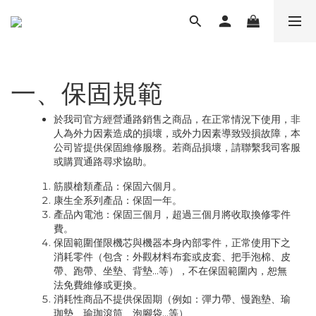
一、保固規範
於我司官方經營通路銷售之商品，在正常情況下使用，非
人為外力因素造成的損壞，或外力因素導致毀損故障，本
公司皆提供保固維修服務。若商品損壞，請聯繫我司客服
或購買通路尋求協助。
筋膜槍類產品：保固六個月。
康生全系列產品：保固一年。
產品內電池：保固三個月，超過三個月將收取換修零件
費。
保固範圍僅限機芯與機器本身內部零件，正常使用下之
消耗零件（包含：外觀材料布套或皮套、把手泡棉、皮
帶、跑帶、坐墊、背墊…等），不在保固範圍內，恕無
法免費維修或更換。
消耗性商品不提供保固期（例如：彈力帶、慢跑墊、瑜
珈墊、瑜珈滾筒、泡腳袋…等）