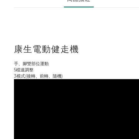
康生電動健走機
手、腳雙部位運動
5檔速調整
3模式(後轉、前轉、隨機)