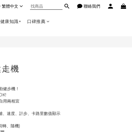
繁體中文
聯絡我們
立即購買
健康知識+
口碑推薦
健走機
動健步機！
K!
自用兩相宜
離、速度、計步、卡路里數值顯示
前轉、隨機)