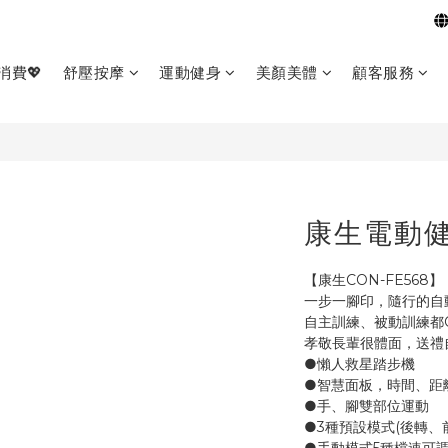
消費💖
舒壓按摩
運動健身
美顏美體
顧客服務
康生電動
【康生CON-FE568】
一步一腳印，隨行的自
自主訓練、被動訓練都O
孝敬長輩很體面，送禮
●懶人救星踏步機
●智慧面板，時間、距
●手、腳雙部位運動
●3種預設模式(後轉、