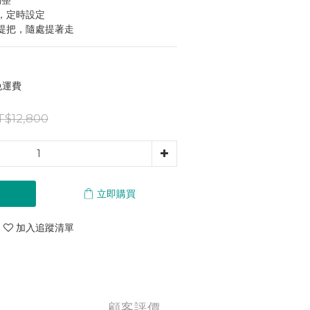
調整
，定時設定
提把，隨處提著走
免運費
T$12,800
立即購買
加入追蹤清單
顧客評價