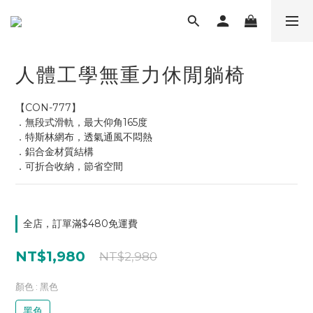
人體工學無重力休閒躺椅
【CON-777】
．無段式滑軌，最大仰角165度
．特斯林網布，透氣通風不悶熱
．鋁合金材質結構
．可折合收納，節省空間
全店，訂單滿$480免運費
NT$1,980
NT$2,980
顏色
: 黑色
黑色