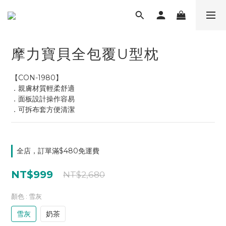
摩力寶貝全包覆U型枕
【CON-1980】
．親膚材質輕柔舒適
．面板設計操作容易
．可拆布套方便清潔
全店，訂單滿$480免運費
NT$999
NT$2,680
顏色
: 雪灰
雪灰
奶茶