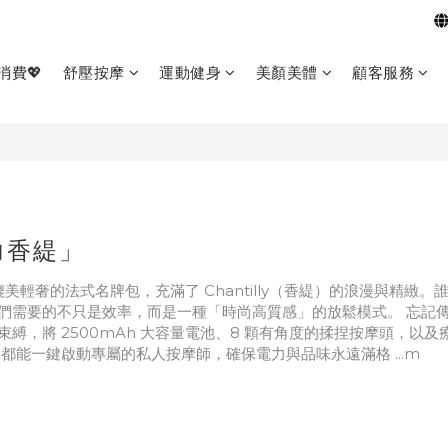
消費💖
舒壓按摩
運動健身
美顏美體
顧客服務
力香緹」
彙，媲美輕奢的法式名牌包，充滿了 Chantilly（香緹）的浪漫與精緻。
們需要的不只是效率，而是一種「時尚高質感」的放鬆模式。 忘記
，將 2500mAh 大容量電池、8 顆有角度的揉捏按摩頭，以及
能一鍵啟動專屬的私人按摩師，確保電力與品味永遠滿格 ...m