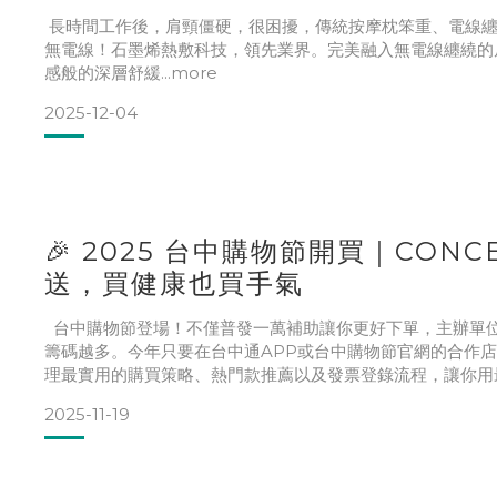
長時間工作後，肩頸僵硬，很困擾，傳統按摩枕笨重、電線纏
無電線！石墨烯熱敷科技，領先業界。完美融入無電線纏繞的居
感般的深層舒緩...more
2025-12-04
🎉 2025 台中購物節開買｜CO
送，買健康也買手氣
台中購物節登場！不僅普發一萬補助讓你更好下單，主辦單位
籌碼越多。今年只要在台中通APP或台中購物節官網的合作
理最實用的購買策略、熱門款推薦以及發票登錄流程，讓你用最聰
2025-11-19