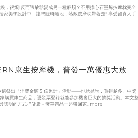
繞，很煩!!反而讓放鬆變成另一種麻煩？不用擔心石墨烯按摩枕完全
家美學設計中。讓您隨時隨地，熱敷按摩枕帶著走!! 享受如真人手
NCERN康生按摩機，普發一萬優惠大放
還祭出「消費金額 5 倍累計」活動——也就是說，買得越多、中獎
店家購買康生商品，憑發票登錄就能參加機會巨大的抽獎活動。本文
明的方式把健康＋奢華禮品一起帶回家...more