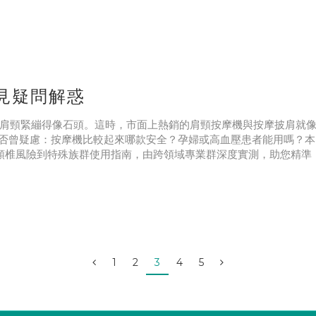
常見疑問解惑
讓肩頸緊繃得像石頭。這時，市面上熱銷的肩頸按摩機與按摩披肩就
否曾疑慮：按摩機比較起來哪款安全？孕婦或高血壓患者能用嗎？本
，從頸椎風險到特殊族群使用指南，由跨領域專業群深度實測，助您精準
1
2
3
4
5