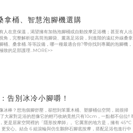
桑拿桶、智慧泡腳機選購
有人在意保溫，渴望擁有加熱泡腳桶或自動按摩足浴機；甚至有人出
視角，完整解析從高筒泡腳袋、薰蒸足浴袋，到進階的遠紅外線桑拿
桶、桑拿桶..等等設備，哪一種最適合你?帶你找到專屬的泡腳機，
的足部護理...MORE>>
腳機：告別冰冷小腳嚼！
像冰棒？想泡個腳舒壓，卻想到笨重木桶、塑膠桶佔空間，就很掃
覆了大家對足浴的想像它的輕巧收納竟然只有10cm，一點都不佔位!! 
更是居家空間裡的「隱形按摩師」。它厲害的地方是，擁有 45°C
 更安心。結合 6 組滾輪與仿生鵝卵石腳底按摩，搭配足浴包進行中