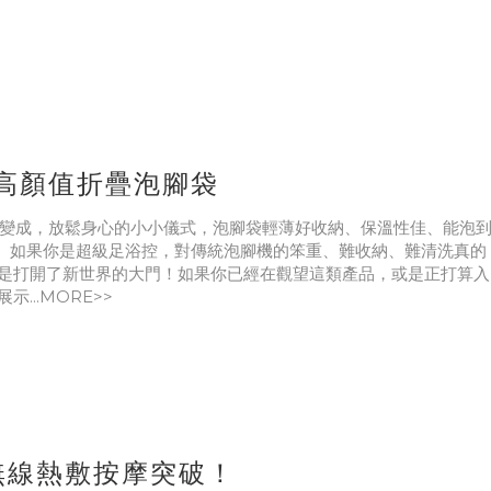
！高顏值折疊泡腳袋
成，放鬆身心的小小儀式，泡腳袋輕薄好收納、保溫性佳、能泡
 如果你是超級足浴控，對傳統泡腳機的笨重、難收納、難清洗真的
是打開了新世界的大門！如果你已經在觀望這類產品，或是正打算入
示...MORE>>
oncern 開箱】石墨烯按摩枕 無線熱敷按摩突破！