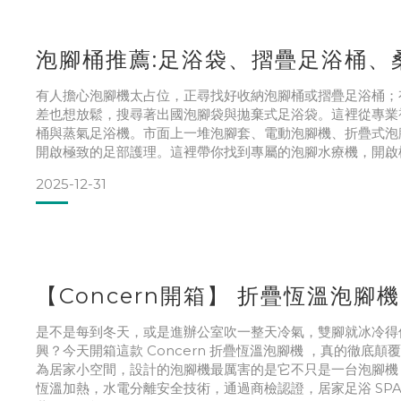
泡腳桶推薦:足浴袋、摺疊足浴桶、
有人擔心泡腳機太占位，正尋找好收納泡腳桶或摺疊足浴桶；
差也想放鬆，搜尋著出國泡腳袋與拋棄式足浴袋。這裡從專業
桶與蒸氣足浴機。市面上一堆泡腳套、電動泡腳機、折疊式泡腳
開啟極致的足部護理。這裡帶你找到專屬的泡腳水療機，開啟極致
2025-12-31
【Concern開箱】 折疊恆溫泡
是不是每到冬天，或是進辦公室吹一整天冷氣，雙腳就冰冷得
興？今天開箱這款 Concern 折疊恆溫泡腳機 ，真的徹底顛
為居家小空間，設計的泡腳機最厲害的是它不只是一台泡腳機，
恆溫加熱，水電分離安全技術，通過商檢認證，居家足浴 SPA