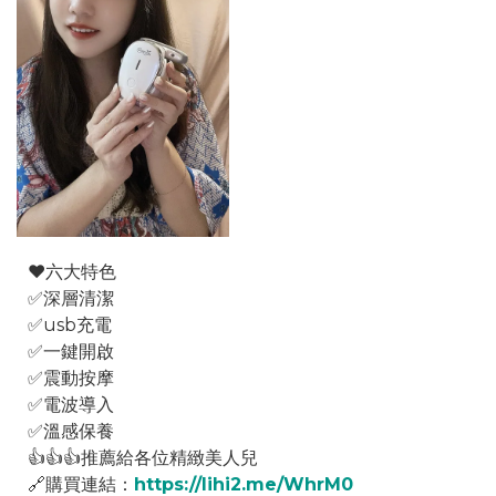
❤️六大特色
✅深層清潔
✅usb充電
✅一鍵開啟
✅震動按摩
✅電波導入
✅溫感保養
👍👍👍推薦給各位精緻美人兒
🔗購買連結：
https://lihi2.me/WhrM0