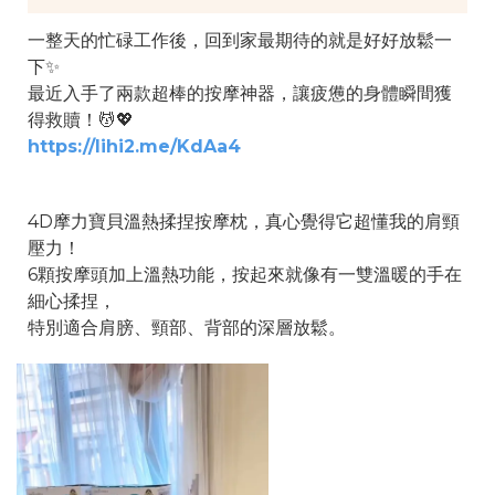
一整天的忙碌工作後，回到家最期待的就是好好放鬆一
下✨
最近入手了兩款超棒的按摩神器，讓疲憊的身體瞬間獲
得救贖！💆💖
https://lihi2.me/KdAa4
4D摩力寶貝溫熱揉捏按摩枕，真心覺得它超懂我的肩頸
壓力！
6顆按摩頭加上溫熱功能，按起來就像有一雙溫暖的手在
細心揉捏，
特別適合肩膀、頸部、背部的深層放鬆。