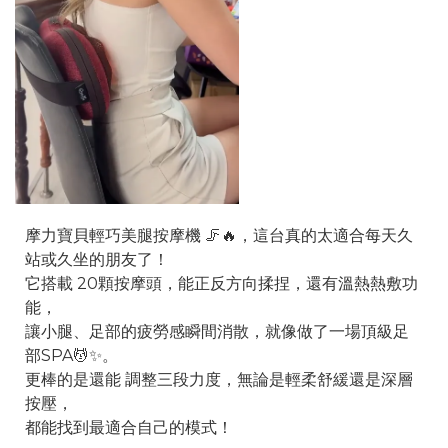
摩力寶貝輕巧美腿按摩機 🦵🔥，這台真的太適合每天久
站或久坐的朋友了！
它搭載 20顆按摩頭，能正反方向揉捏，還有溫熱熱敷功
能，
讓小腿、足部的疲勞感瞬間消散，就像做了一場頂級足
部SPA💆✨。
更棒的是還能 調整三段力度，無論是輕柔舒緩還是深層
按壓，
都能找到最適合自己的模式！