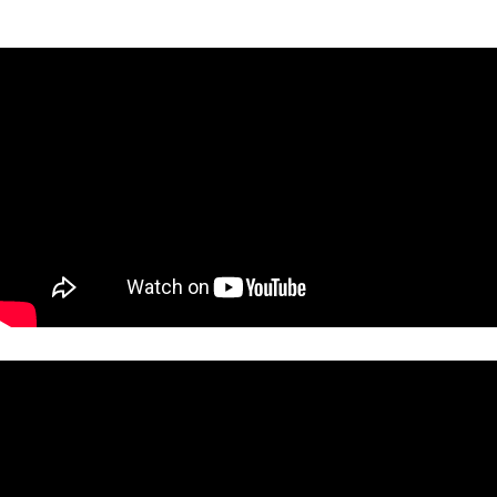
只要使用側邊遙控一鍵就能切換模式，電器小白也能輕鬆上手
～生活再忙，也別忘了留15分鐘給自己按下暫停鍵！別再被空
間侷限，漫時光沙發按摩椅幫你實現按摩自由<3 . 商品連結
>>康生concern_漫時光沙發按摩椅
(https://lihi2.me/IwgJh) 看更多
>>https://www.instagram.com/p/DaVeGjTAdRr/?
img_index=1 #康生 #Concern #漫時光沙發按摩椅 #小沙發
#小坪數按摩椅