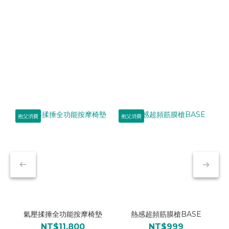
抱父消費
抱父消費
氣壓揉捶全功能按摩椅墊
熱感超頻筋膜槍BASE
NT$11,800
NT$999