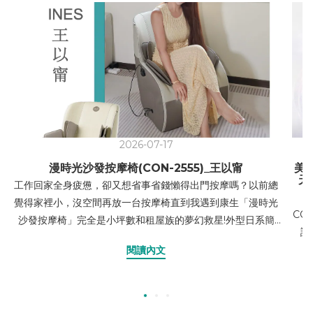
2026-07-17
漫時光沙發按摩椅(CON-2555)_王以甯
美
天
工作回家全身疲憊，卻又想省事省錢懶得出門按摩嗎？以前總
覺得家裡小，沒空間再放一台按摩椅直到我遇到康生「漫時光
CO
沙發按摩椅」完全是小坪數和租屋族的夢幻救星!外型日系簡
護
約，不按摩時就是張質感單人沙發也可以窩在上面追劇超療
嗎，
閱讀內文
癒！最驚豔的是它的真人級按摩感，完全按中我的疲憊靈魂><
容
開啟「石墨烯熱敷」，能讓腰背暖呼呼的超舒服搭配「揉捏
與搥打」深層舒緩，以及臀腿「氣壓按摩」溫和包覆，久坐累
積的緊繃感瞬間全消，每次都舒服到差點睡著！操作很簡單，