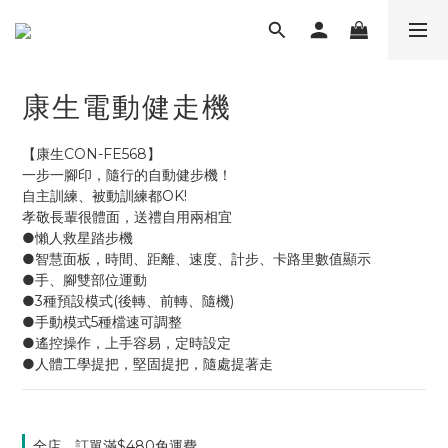
康生電動健走機
【康生CON-FE568】
一步一腳印，隨行的自動健步機！
自主訓練、被動訓練都OK!
孝敬長輩很體面，送禮自用兩相宜
●懶人救星踏步機
●智慧面板，時間、距離、速度、計步、卡路里數值顯示
●手、腳雙部位運動
●3種預設模式(後轉、前轉、隨機)
●手動模式5種檔速可調整
●遙控操作，上手容易，定時設定
●人體工學提把，堅固提把，隨處提著走
全店，訂單滿$480免運費