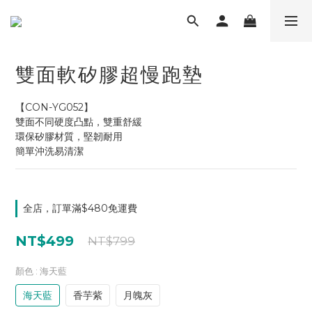
雙面軟矽膠超慢跑墊
【CON-YG052】
雙面不同硬度凸點，雙重舒緩
環保矽膠材質，堅韌耐用
簡單沖洗易清潔
全店，訂單滿$480免運費
NT$499
NT$799
顏色
: 海天藍
海天藍
香芋紫
月魄灰