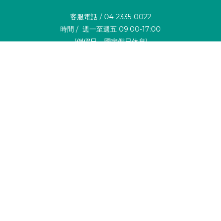
客服電話 / 04-2335-0022
時間 / 週一至週五 09:00-17:00
立即購買
(例假日、國定假日休息)
官方客服LINE / @concerngo
公司地址 / 404台中市北區五權路375號5樓
繁體中文
Copyright© 2024 康生健康科技