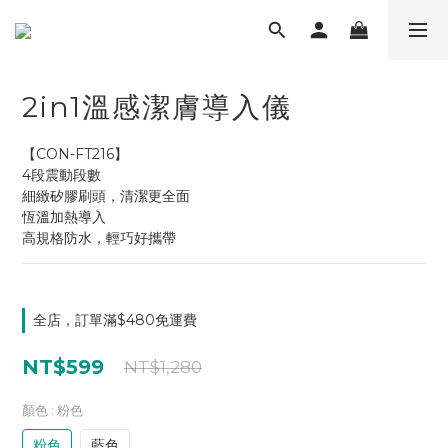
2in1溫感潔膚導入儀
【CON-FT216】
4段震動段數
細緻矽膠刷頭，清潔更全面
恆溫加熱導入
高規格防水，輕巧好攜帶
全店，訂單滿$480免運費
NT$599
NT$1,280
顏色
: 粉色
粉色
藍色