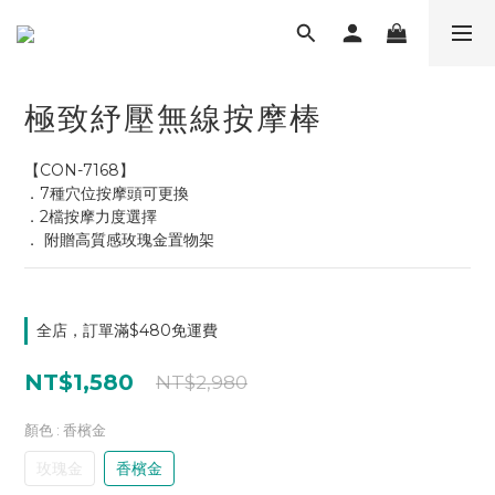
極致紓壓無線按摩棒
【CON-7168】
．7種穴位按摩頭可更換
．2檔按摩力度選擇
． 附贈高質感玫瑰金置物架
全店，訂單滿$480免運費
NT$1,580
NT$2,980
顏色
: 香檳金
玫瑰金
香檳金