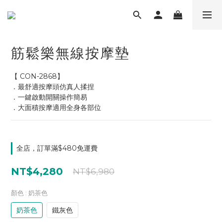
筋鬆樂無線按摩墊
【 CON-2868】 
．最舒適按摩頭仿真人揉捏
．一鍵啟動開關操作簡易
．大面積按摩適用全身各部位
全店，訂單滿$480免運費
NT$4,280
NT$6,980
顏色
: 奶茶色
奶茶色
鐵灰色