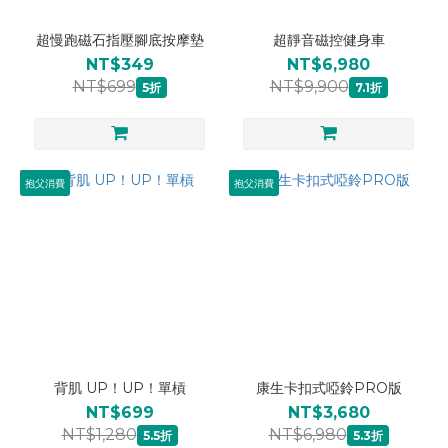
超慢跑磁石指壓腳底按摩墊
超靜音磁控健身車
NT$349
NT$6,980
NT$699
NT$9,900
5折
7.1折
抱父消費
抱父消費
背肌 UP！UP！單槓
康生卡扣式啞鈴PRO版
NT$699
NT$3,680
NT$1,280
NT$6,980
5.5折
5.3折