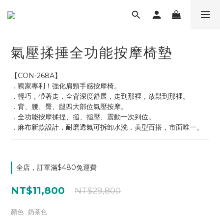
氣壓揉捶全功能按摩椅墊
【CON-268A】
．獨家專利！強化肩頸手感按摩椅。
．輕巧，帶著走，全背深度舒展，走到那裡，放鬆到那裡。
．背、腰、臀、腿四大部位氣壓按摩。
．全功能按摩揉捏、搥、指壓、震動一次到位。
．麻布新款設計，耐磨透氣可拆卸水洗，美型百搭，市面唯一。
全店，訂單滿$480免運費
NT$11,800
NT$29,800
顏色
: 奶茶色