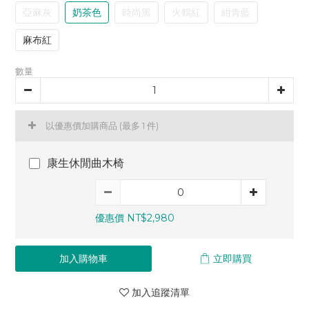
亞麻灰
奶茶色
時尚黑
火鶴紅
紺青藍
麻布紅
數量
以優惠價加購商品
(最多 1 件)
康生休閒曲木椅
優惠價 NT$2,980
加入購物車
立即購買
加入追蹤清單