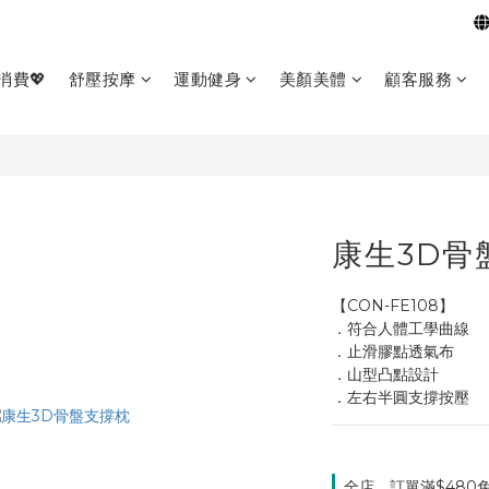
消費💖
舒壓按摩
運動健身
美顏美體
顧客服務
康生3D骨
【CON-FE108】
．符合人體工學曲線
．止滑膠點透氣布
．山型凸點設計
．左右半圓支撐按壓
全店，訂單滿$480