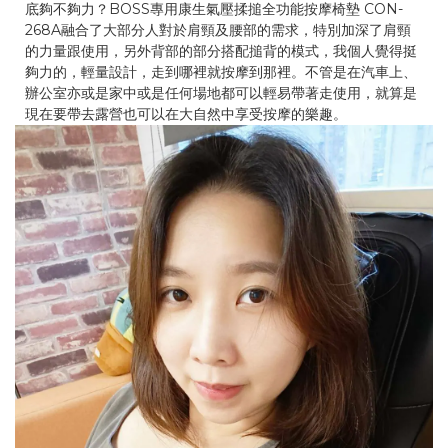
底夠不夠力？BOSS專用康生氣壓揉搥全功能按摩椅墊 CON-
268A融合了大部分人對於肩頸及腰部的需求，特別加深了肩頸
的力量跟使用，另外背部的部分搭配搥背的模式，我個人覺得挺
夠力的，輕量設計，走到哪裡就按摩到那裡。不管是在汽車上、
辦公室亦或是家中或是任何場地都可以輕易帶著走使用，就算是
現在要帶去露營也可以在大自然中享受按摩的樂趣。