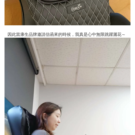
因此當康生品牌邀請信函來的時候，我真是心中無限跳躍灑花～