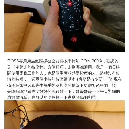
BOSS專用康生氣壓揉搥全功能按摩椅墊 CON-268A，強調的
是『帶著走的按摩椅』方便輕巧，走到哪都適用。我是一個長時
間使用電腦工作的人，也是個重度的熱愛按摩的人。過往沒有疫
情的時候，一週兩個小時的按摩很基本 (肩膀是有多硬 ~ (笑)現在
孩子在家中又跟先生幾乎朝夕相處的情況下更需要來杯酒（誤）
是隨時隨地都需要好好的馬殺雞一下，舒緩舒緩一下平日緊繃的
肩頸跟情緒。也可以順便拯救一下家庭關係的和諧