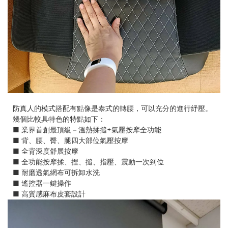
防真人的模式搭配有點像是泰式的轉腰，可以充分的進行紓壓。
幾個比較具特色的特點如下：
■ 業界首創最頂級－溫熱揉搥+氣壓按摩全功能
■ 背、腰、臀、腿四大部位氣壓按摩
■ 全背深度舒展按摩
■ 全功能按摩揉、捏、搥、指壓、震動一次到位
■ 耐磨透氣網布可拆卸水洗
■ 遙控器一鍵操作
■ 高質感麻布皮套設計