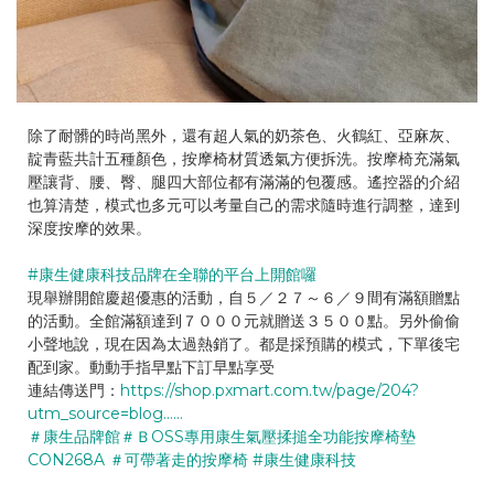
除了耐髒的時尚黑外，還有超人氣的奶茶色、火鶴紅、亞麻灰、
靛青藍共計五種顏色，按摩椅材質透氣方便拆洗。按摩椅充滿氣
壓讓背、腰、臀、腿四大部位都有滿滿的包覆感。遙控器的介紹
也算清楚，模式也多元可以考量自己的需求隨時進行調整，達到
深度按摩的效果。
#康生健康科技品牌在全聯的平台上開館囉
現舉辦開館慶超優惠的活動，自５／２７～６／９間有滿額贈點
的活動。全館滿額達到７０００元就贈送３５００點。另外偷偷
小聲地說，現在因為太過熱銷了。都是採預購的模式，下單後宅
配到家。動動手指早點下訂早點享受
連結傳送門：
https://shop.pxmart.com.tw/page/204?
utm_source=blog……
＃康生品牌館
＃ＢOSS專用康生氣壓揉搥全功能按摩椅墊
CON268A
＃可帶著走的按摩椅
#康生健康科技